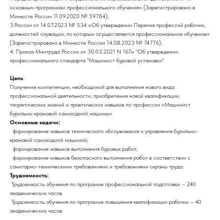
основным программам профессионального обучения» (Зарегистрировано в
Минюсте России 11.09.2020 № 59784);
3.России от 14.07.2023 № 534 «Об утверждении Перечня профессий рабочих,
должностей служащих, по которым осуществляется профессиональное обучение»
(Зарегистрировано в Минюсте России 14.08.2023 № 74776);
4. Приказ Минтруда России от 30.03.2021 N 167н "Об утверждении
профессионального стандарта "Машинист буровой установки".
Цель
:
Получение компетенции, необходимой для выполнения нового вида
профессиональной деятельности, приобретения новой квалификации,
теоретических знаний и практических навыков по профессии «Машинист
бурильно-крановой самоходной машины»
Основные задачи:
формирование навыков технического обслуживания и управления бурильно-
крановой самоходной машиной;
формирование навыков выполнения буровых работ;
формирование навыков безопасного выполнения работ в соответствии с
санитарно-техническими требованиями и требованиями охраны труда.
Трудоемкость:
Трудоемкость обучения по программе профессиональной подготовки – 240
академических часов.
Трудоемкость обучения по программе повышения квалификации рабочих – 40
академических часов.