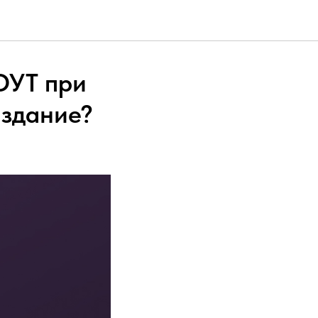
ОУТ при
 здание?