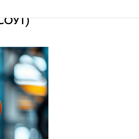
а о
(СОУТ)