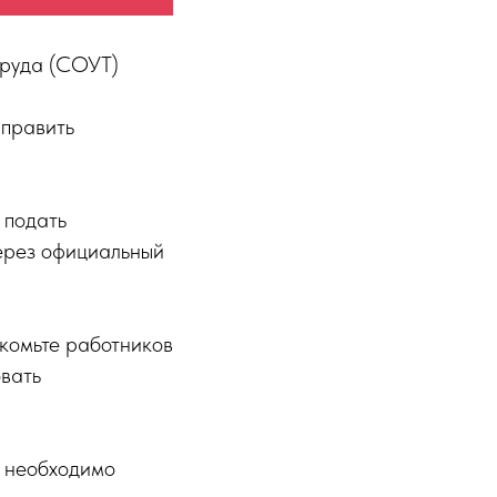
 труда (СОУТ)
аправить
 подать
ерез официальный
акомьте работников
овать
е необходимо