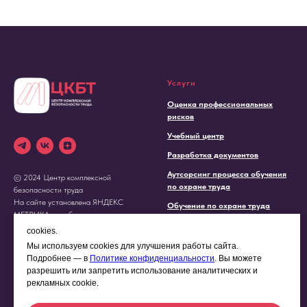
Услуги
Оценка профессиональных
рисков
Учебный центр
Разработка документов
Аутсорсинг процесса обучения
© 2024 Центр комплексной
по охране труда
безопасности труда
На сайте установлена ЯНДЕКС
Обучение по охране труда
МЕТРИКА для сбора персональных
данных
cookies.
Мы используем cookies для улучшения работы сайта.
Подробнее — в
Политике конфиденциальности
. Вы можете
Компания
Другое
разрешить или запретить использование аналитических и
О нас
Оставить отзыв
рекламных cookie.
Контакты
Основные сведения об учебном