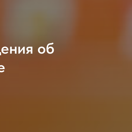
ения об
е